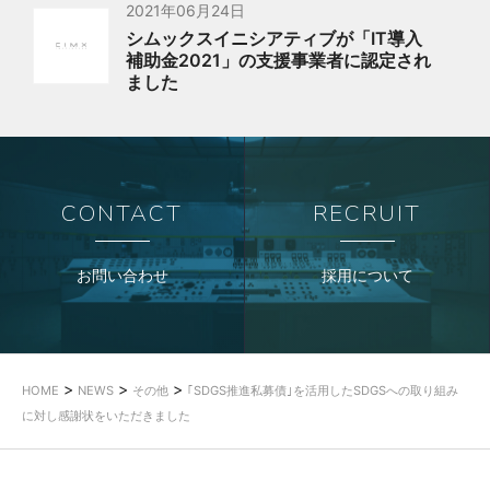
2021年06月24日
シムックスイニシアティブが「IT導入
補助金2021」の支援事業者に認定され
ました
CONTACT
RECRUIT
お問い合わせ
採用について
>
>
>
HOME
NEWS
その他
｢SDGS推進私募債｣を活用したSDGSへの取り組み
に対し感謝状をいただきました