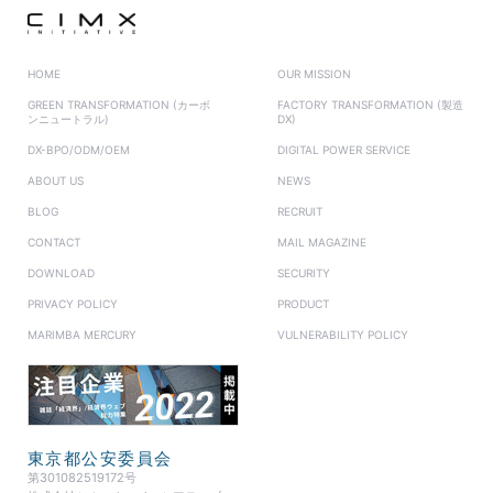
HOME
OUR MISSION
GREEN TRANSFORMATION (カーボ
FACTORY TRANSFORMATION (製造
ンニュートラル)
DX)
DX-BPO/ODM/OEM
DIGITAL POWER SERVICE
ABOUT US
NEWS
BLOG
RECRUIT
CONTACT
MAIL MAGAZINE
DOWNLOAD
SECURITY
PRIVACY POLICY
PRODUCT
MARIMBA MERCURY
VULNERABILITY POLICY
東京都公安委員会
第301082519172号