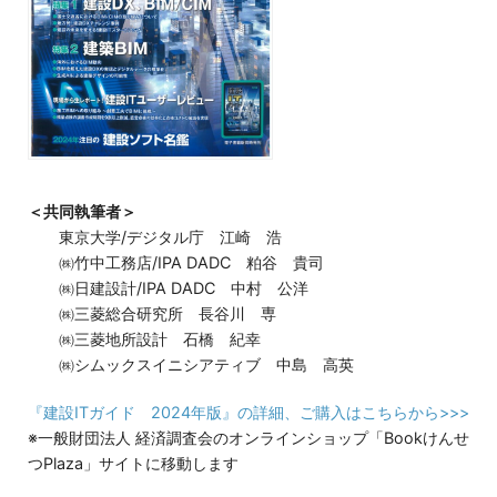
＜共同執筆者＞
東京大学/デジタル庁 江崎 浩
㈱竹中工務店/IPA DADC 粕谷 貴司
㈱日建設計/IPA DADC 中村 公洋
㈱三菱総合研究所 長谷川 専
㈱三菱地所設計 石橋 紀幸
㈱シムックスイニシアティブ 中島 高英
『建設ITガイド 2024年版』の詳細、ご購入はこちらから>>>
※一般財団法人 経済調査会のオンラインショップ「Bookけんせ
つPlaza」サイトに移動します