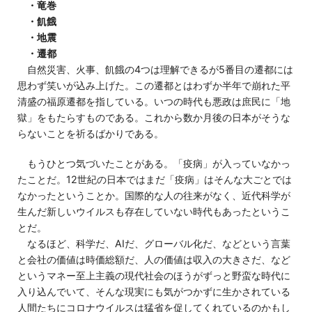
・竜巻
・飢餓
・地震
・遷都
自然災害、火事、飢餓の4つは理解できるが5番目の遷都には
思わず笑いが込み上げた。この遷都とはわずか半年で崩れた平
清盛の福原遷都を指している。いつの時代も悪政は庶民に「地
獄」をもたらすものである。これから数か月後の日本がそうな
らないことを祈るばかりである。
もうひとつ気づいたことがある。「疫病」が入っていなかっ
たことだ。12世紀の日本ではまだ「疫病」はそんな大ごとでは
なかったということか。国際的な人の往来がなく、近代科学が
生んだ新しいウイルスも存在していない時代もあったというこ
とだ。
なるほど、科学だ、AIだ、グローバル化だ、などという言葉
と会社の価値は時価総額だ、人の価値は収入の大きさだ、など
というマネー至上主義の現代社会のほうがずっと野蛮な時代に
入り込んでいて、そんな現実にも気がつかずに生かされている
人間たちにコロナウイルスは猛省を促してくれているのかもし