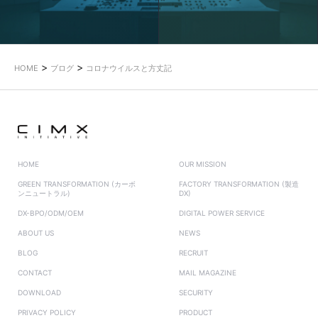
>
>
HOME
ブログ
コロナウイルスと方丈記
HOME
OUR MISSION
GREEN TRANSFORMATION (カーボ
FACTORY TRANSFORMATION (製造
ンニュートラル)
DX)
DX-BPO/ODM/OEM
DIGITAL POWER SERVICE
ABOUT US
NEWS
BLOG
RECRUIT
CONTACT
MAIL MAGAZINE
DOWNLOAD
SECURITY
PRIVACY POLICY
PRODUCT