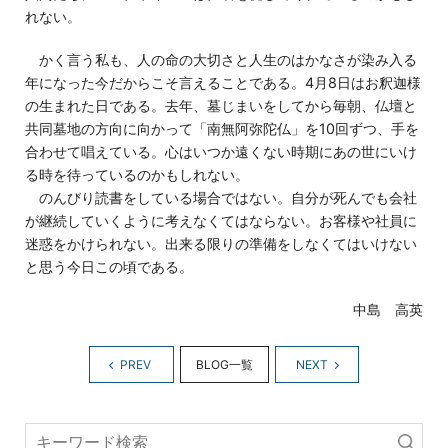
れない。
かく言う私も、人の命の大切さと人生のはかなさが染み入る
年になった今だからこそ言えることである。4月8日はお釈迦様
の生まれた日である。去年、墓じまいをしてから毎朝、仏壇と
共同墓地の方向に向かって「南無阿弥陀仏」を10回ずつ、手を
合わせて唱えている。心はいつか遠くない時期にあの世にいけ
る時を待っているのかもしれない。
のんびり読書をしている場合ではない。自分が死んでも会社
が継続していくように考えなくてはならない。お客様や社員に
迷惑をかけられない。出来る限りの準備をしなくてはいけない
と思う今日この頃である。
中島 高英
PREV
BLOG一覧
NEXT