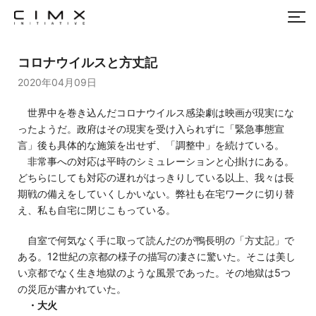
コロナウイルスと方丈記
2020年04月09日
世界中を巻き込んだコロナウイルス感染劇は映画が現実にな
ったようだ。政府はその現実を受け入られずに「緊急事態宣
言」後も具体的な施策を出せず、「調整中」を続けている。
非常事への対応は平時のシミュレーションと心掛けにある。
どちらにしても対応の遅れがはっきりしている以上、我々は長
期戦の備えをしていくしかいない。弊社も在宅ワークに切り替
え、私も自宅に閉じこもっている。
自室で何気なく手に取って読んだのが鴨長明の「方丈記」で
ある。12世紀の京都の様子の描写の凄さに驚いた。そこは美し
い京都でなく生き地獄のような風景であった。その地獄は5つ
の災厄が書かれていた。
・大火