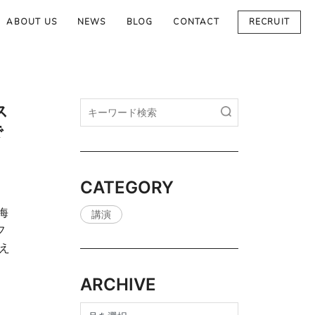
ABOUT US
NEWS
BLOG
CONTACT
RECRUIT
ス
で
CATEGORY
海
講演
フ
え
ARCHIVE
archive